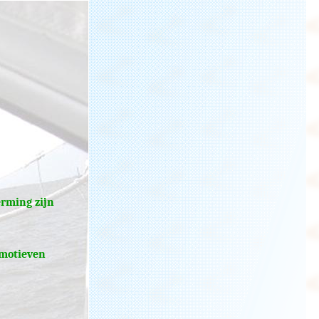
erming zijn
 motieven