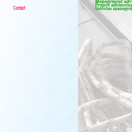
Management advi
·
Project adviserin
·
Interim manage
·