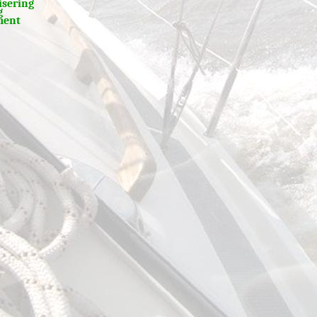
sering
g
ment